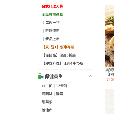
台式料理大賞
全民有機運動
｜每週一物
｜限時優惠
｜新品上市
【買1送1】優惠專區
【保健品】優惠5折起
【即食料理】任選4件75折
吳寶
【限
保健養生
NT$
益生菌│12好菌
清醍醐｜酵素
甜菜根
維他命