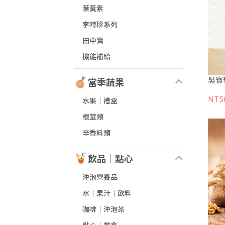
葉黃素
李時珍系列
田中寶
機能補給
吳寶
當季蔬果
NT$
水果│禮盒
根莖類
辛香料類
飲品｜點心
沖泡營養品
水｜果汁｜飲料
咖啡｜沖泡茶