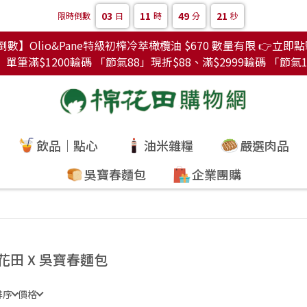
03
11
49
20
限時倒數
日
時
分
秒
數】Olio&Pane特級初榨冷萃橄欖油 $670 數量有限 👉立即
筆滿$1200輸碼 「節氣88」現折$88、滿$2999輸碼 「節氣1
飲品｜點心
油米雜糧
嚴選肉品
吳寶春麵包
企業團購
花田 X 吳寶春麵包
排序
價格