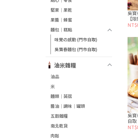
點心｜零食
堅果｜果乾
吳寶
【限
果醬│蜂蜜
NT$
麵包｜糕點
味覺の感動 (門市自取)
吳寶春麵包 (門市自取)
油米雜糧
油品
米
麵類｜蒟蒻
醬油│調味｜罐頭
吳寶
五穀雜糧
自取
南北乾貨
NT$
肉鬆