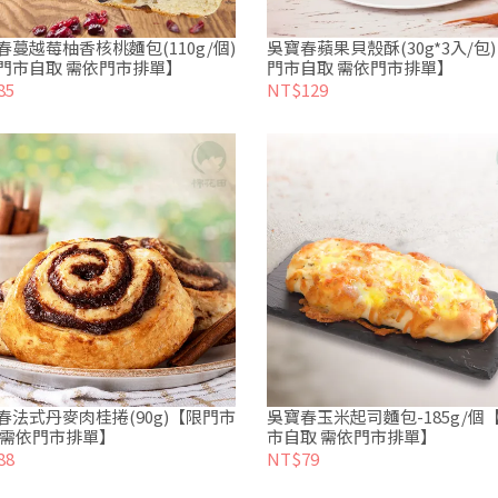
春蔓越莓柚香核桃麵包(110g/個)
吳寶春蘋果貝殼酥(30g*3入/包
門市自取 需依門市排單】
門市自取 需依門市排單】
85
NT$129
春法式丹麥肉桂捲(90g)【限門市
吳寶春玉米起司麵包-185g/個
 需依門市排單】
市自取 需依門市排單】
88
NT$79