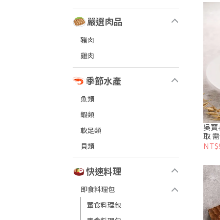
嚴選肉品
豬肉
雞肉
季節水產
魚類
蝦類
吳寶
軟足類
取 
NT$
貝類
快速料理
即食料理包
葷食料理包