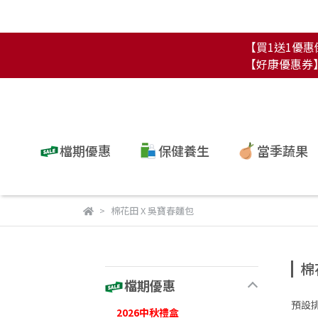
【買1送1優惠倒
【好康優惠券】單
檔期優惠
保健養生
當季蔬果
棉花田 X 吳寶春麵包
棉
檔期優惠
預設
2026中秋禮盒