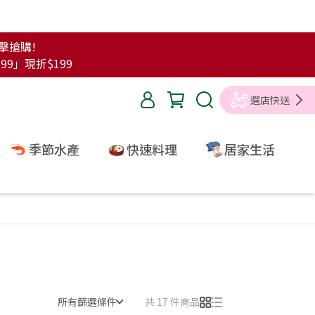
點擊搶購!
99」現折$199
選店快送
季節水產
快速料理
居家生活
所有篩選條件
共 17 件商品