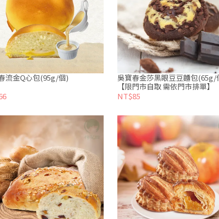
春流金Q心包(95g/個)
吳寶春金莎黑眼豆豆麵包(65g/
【限門市自取 需依門市排單】
66
NT$85