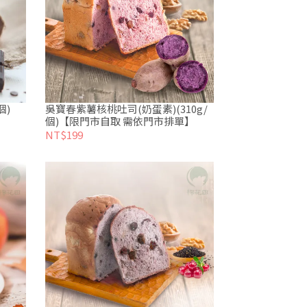
個)
吳寶春紫薯核桃吐司(奶蛋素)(310g/
個)【限門市自取 需依門市排單】
NT$199