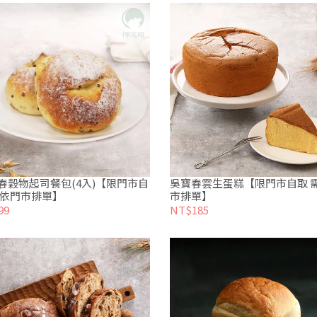
春穀物起司餐包(4入)【限門市自
吳寶春雲生蛋糕【限門市自取 
需依門市排單】
市排單】
99
NT$185