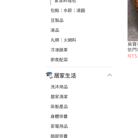
素食料理包
包點│水餃│湯圓
豆製品
湯品
丸類│火鍋料
吳寶
依門
冷凍蔬果
NT$
即食配菜
居家生活
洗沐用品
居家清潔
染髮產品
身體保養
家電用品
臉部保養