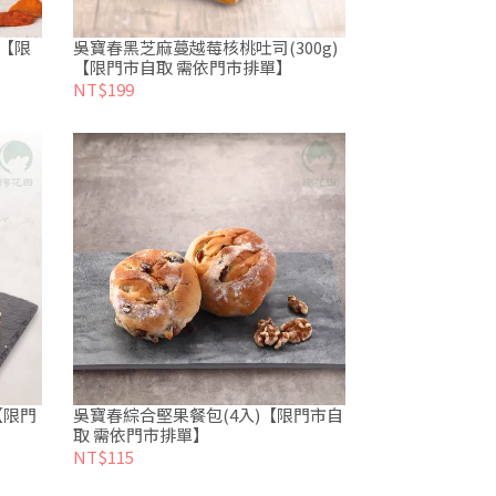
)【限
吳寶春黑芝麻蔓越莓核桃吐司(300g)
【限門市自取 需依門市排單】
NT$199
【限門
吳寶春綜合堅果餐包(4入)【限門市自
取 需依門市排單】
NT$115