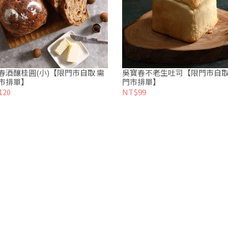
春酒釀桂圓(小)【限門市自取 需
吳寶春不老生吐司【限門市自取
市排單】
門市排單】
120
NT$99