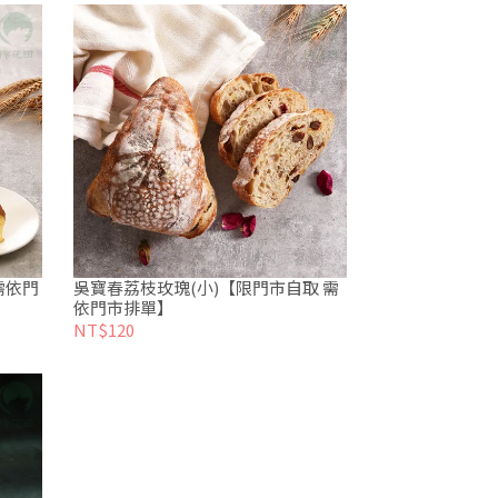
需依門
吳寶春荔枝玫瑰(小)【限門市自取 需
依門市排單】
NT$120