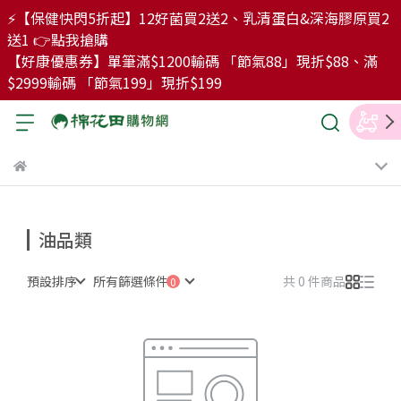
⚡【保健快閃5折起】12好菌買2送2、乳清蛋白&深海膠原買2
送1 👉點我搶購
【好康優惠券】單筆滿$1200輸碼 「節氣88」現折$88、滿
$2999輸碼 「節氣199」現折$199
油品類
預設排序
所有篩選條件
共 0 件商品