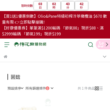
03
02
43
42
限時倒數
日
時
分
秒
【買1送1優惠倒數】Olio&Pane特級初榨冷萃橄欖油 $670 數
量有限 👉立即點擊搶購!
【好康優惠券】單筆滿$1200輸碼 「節氣88」現折$88、滿
$2999輸碼 「節氣199」現折$199
菌菇
預設排序
所有篩選條件
共 1 件商品