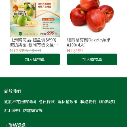
【預購商品-禮盒價$699】
紐西蘭有機Dazzle蘋果
流奶與蜜-鶴岡有機文旦禮
#100(4入)
盒(約3kg/盒(7-8顆))
NT$699
NT$799
NT$199
加入購物車
加入購物車
關於我們
關於棉花田購物網
會員條款
隱私權政策
聯絡我們
購物須知
紅利說明
防詐騙宣導
．聯絡資訊