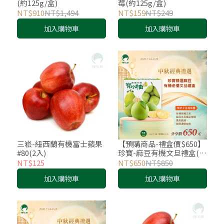
(約125g/盒)
莓(約125g/盒)
NT$910
NT$1,494
NT$159
NT$249
加入購物車
加入購物車
三崧-紐西蘭有機富士蘋果
【預購商品-禮盒價$650】
#80(2入)
珍寶-麻豆有機文旦禮盒(5
台斤/盒)
NT$125
NT$650
NT$850
加入購物車
加入購物車