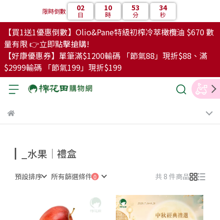
02
10
53
34
限時倒數
日
時
分
秒
【買1送1優惠倒數】Olio&Pane特級初榨冷萃橄欖油 $670 數
量有限 👉立即點擊搶購!
【好康優惠券】單筆滿$1200輸碼 「節氣88」現折$88、滿
$2999輸碼 「節氣199」現折$199
_水果│禮盒
預設排序
所有篩選條件
共 8 件商品