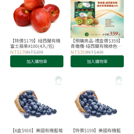
【特價$179】紐西蘭有機
【預購商品-禮盒價$359】
富士蘋果#100(4入/包)
青橄欖-紐西蘭有機綠色奇
異果#36(12入禮盒)
NT$179
NT$209
NT$359
NT$430
加入購物車
加入購物車
【6盒$910】美國有機藍莓
【特價$159】美國有機藍