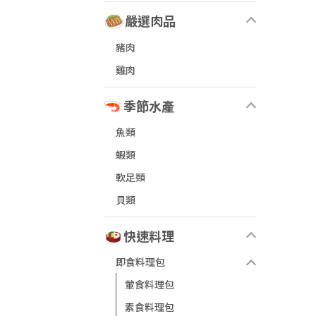
嚴選肉品
豬肉
雞肉
季節水產
魚類
蝦類
軟足類
貝類
快速料理
即食料理包
葷食料理包
素食料理包