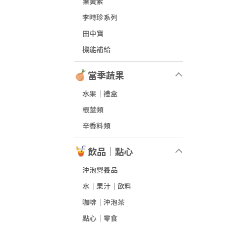
葉黃素
李時珍系列
田中寶
機能補給
當季蔬果
水果│禮盒
根莖類
辛香料類
飲品｜點心
沖泡營養品
水｜果汁｜飲料
咖啡｜沖泡茶
點心｜零食