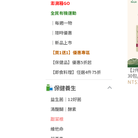
澎湃箱GO
全民有機運動
｜每週一物
｜限時優惠
｜新品上市
【買1送1】優惠專區
【保健品】優惠5折起
【2件
【即食料理】任選4件75折
30包
NT$1
保健養生
益生菌│12好菌
清醍醐｜酵素
甜菜根
維他命