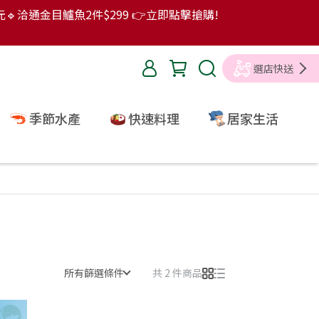
9元🔹洽通金目鱸魚2件$299 👉立即點擊搶購!
選店快送
季節水產
快速料理
居家生活
所有篩選條件
共 2 件商品