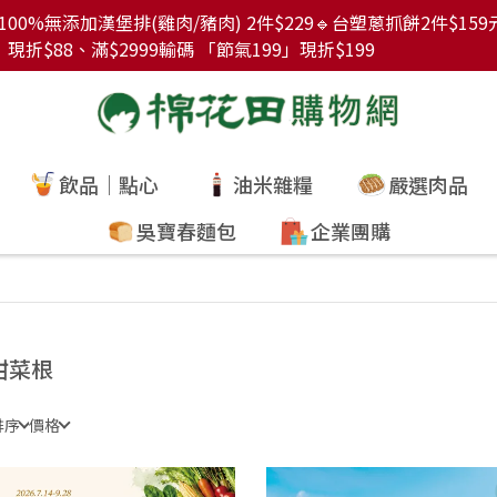
00%無添加漢堡排(雞肉/豬肉) 2件$229🔹台塑蔥抓餅2件$15
折$88、滿$2999輸碼 「節氣199」現折$199
飲品｜點心
油米雜糧
嚴選肉品
吳寶春麵包
企業團購
甜菜根
排序
價格