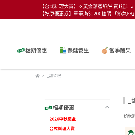
【台式料理大賞】🔹黃金蔥香餡餅 買1送1 🔹1
【好康優惠券】單筆滿$1200輸碼 「節氣88」現
檔期優惠
保健養生
當季蔬果
_甜菜根
_
檔期優惠
預設
2026中秋禮盒
台式料理大賞