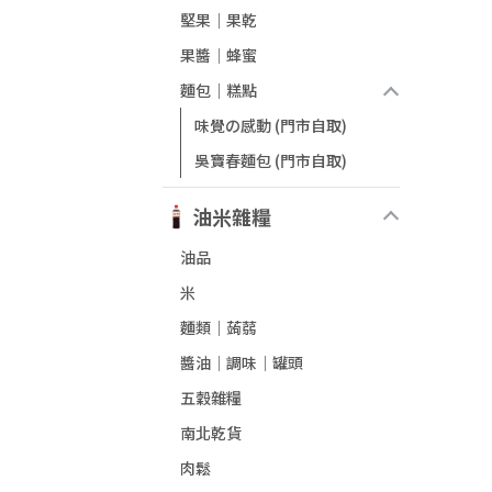
堅果｜果乾
果醬│蜂蜜
麵包｜糕點
味覺の感動 (門市自取)
吳寶春麵包 (門市自取)
油米雜糧
油品
米
麵類｜蒟蒻
醬油│調味｜罐頭
五穀雜糧
南北乾貨
肉鬆