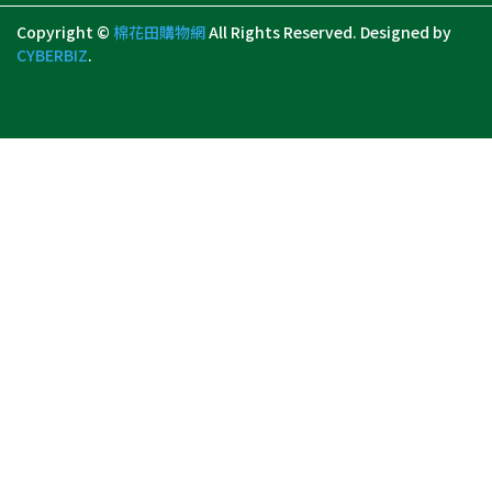
Copyright ©
棉花田購物網
All Rights Reserved.
Designed by
CYBERBIZ
.