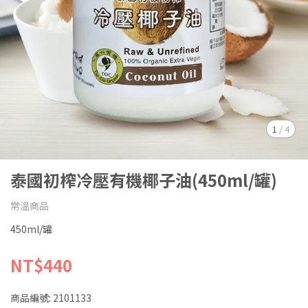
1
/
4
泰國初榨冷壓有機椰子油(450ml/罐)
常溫商品
450ml/罐
NT$440
商品編號:
2101133