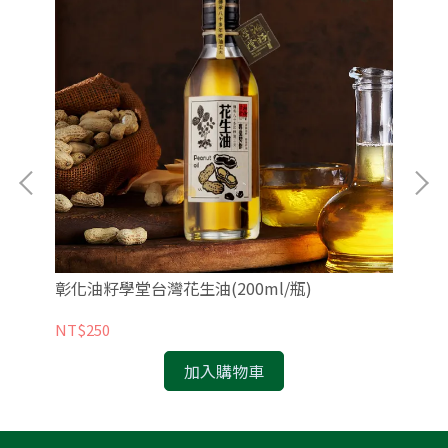
彰化油籽學堂台灣花生油(200ml/瓶)
紐
NT$250
NT
加入購物車