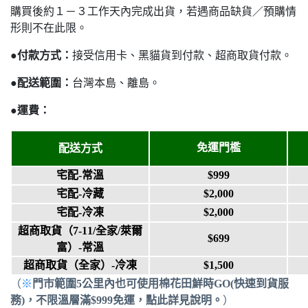
購買後約１－３工作天內完成出貨，若遇商品缺貨／預購情
形則不在此限。
●
付款方式：
接受信用卡、黑貓貨到付款、超商取貨付款。
●
配送範圍：
台灣本島、離島。
●
運費：
免運門檻
配送方式
宅配-常溫
$999
宅配-冷藏
$2,000
宅配-冷凍
$2,000
超商取貨
（7-11/全家/萊爾
$699
富）
-常溫
超商取貨（
全家
）-冷凍
$1,500
（
※
門市範圍5公里內也可使用棉花田鮮時GO(快速到貨服
務)
，
不限溫層滿$999免運
，點此
詳見說明。
）