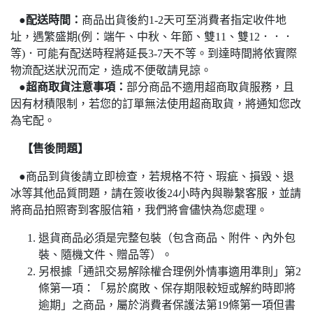
●
配送時間：
商品出貨後約1-2天可至消費者指定收件地
址，遇繁盛期(例：端午、中秋、年節、雙11、雙12．．．
等)．可能有配送時程將延長3-7天不等。
到達時間將依實際
物流配送狀況而定，造成不便敬請見諒。
●
超商取貨注意事項：
部分商品不適用超商取貨服務，且
因有材積限制，若您的訂單無法使用超商取貨，將通知您改
為宅配
。
【售後問題】
●
商品到貨後請立即檢查，若規格不符、瑕疵、損毀、退
冰等其他品質問題，請在簽收後24小時內與聯繫客服，並請
將商品拍照寄到客服信箱，我們將會儘快為您處理。
退貨商品必須是完整包裝（包含商品、附件、內外包
裝、隨機文件、贈品等）。
另根據「通訊交易解除權合理例外情事適用準則」第2
條第一項：「易於腐敗、保存期限較短或解約時即將
逾期」之商品，屬於消費者保護法第19條第一項但書