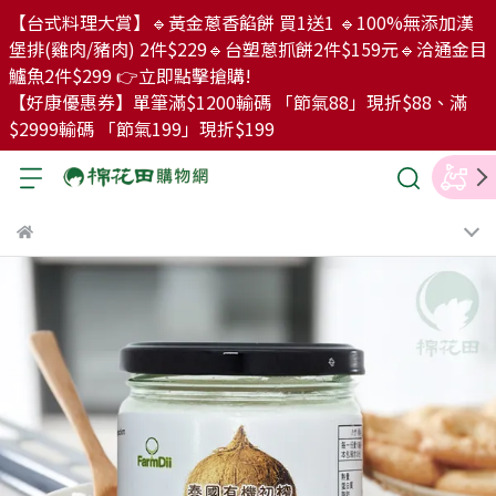
【台式料理大賞】🔹黃金蔥香餡餅 買1送1 🔹100%無添加漢
堡排(雞肉/豬肉) 2件$229🔹台塑蔥抓餅2件$159元🔹洽通金目
鱸魚2件$299 👉立即點擊搶購!
【好康優惠券】單筆滿$1200輸碼 「節氣88」現折$88、滿
$2999輸碼 「節氣199」現折$199