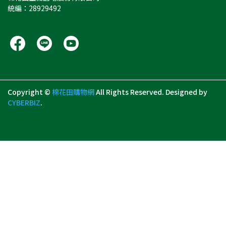
統編：28929492
Copyright ©
棉花田購物網
All Rights Reserved.
Designed by
CYBERBIZ
.