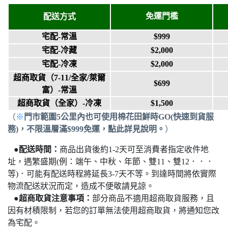
免運門檻
配送方式
宅配-常溫
$999
宅配-冷藏
$2,000
宅配-冷凍
$2,000
超商取貨
（7-11/全家/萊爾
$699
富）
-常溫
超商取貨（
全家
）-冷凍
$1,500
（
※
門市範圍5公里內也可使用棉花田鮮時GO(快速到貨服
務)
，
不限溫層滿$999免運
，點此
詳見說明。
）
●
配送時間：
商品出貨後約1-2天可至消費者指定收件地
址，遇繁盛期(例：端午、中秋、年節、雙11、雙12．．．
等)．可能有配送時程將延長3-7天不等。
到達時間將依實際
物流配送狀況而定，造成不便敬請見諒。
●
超商取貨注意事項：
部分商品不適用超商取貨服務，且
因有材積限制，若您的訂單無法使用超商取貨，將通知您改
為宅配
。