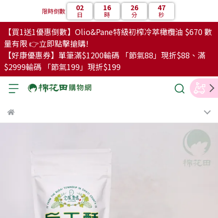
02
16
26
46
限時倒數
日
時
分
秒
【買1送1優惠倒數】Olio&Pane特級初榨冷萃橄欖油 $670 數
量有限 👉立即點擊搶購!
【好康優惠券】單筆滿$1200輸碼 「節氣88」現折$88、滿
$2999輸碼 「節氣199」現折$199