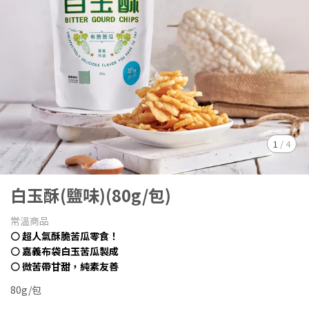
1
/
4
白玉酥(鹽味)(80g/包)
常溫商品
⚪ 超人氣酥脆苦瓜零食！
⚪ 嘉義布袋白玉苦瓜製成
⚪ 微苦帶甘甜，純素友善
80g/包