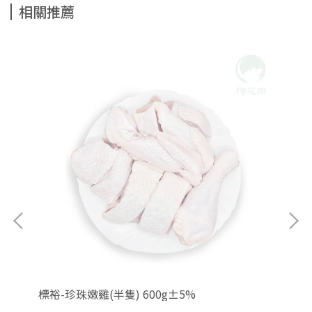
相關推薦
標裕-珍珠嫩雞(半隻) 600g±5%
標