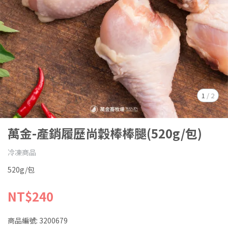
1
/
2
萬金-產銷履歷尚穀棒棒腿(520g/包)
冷凍商品
520g/包
NT$240
商品編號:
3200679