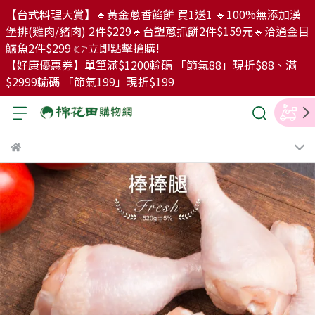
【台式料理大賞】🔹黃金蔥香餡餅 買1送1 🔹100%無添加漢
堡排(雞肉/豬肉) 2件$229🔹台塑蔥抓餅2件$159元🔹洽通金目
鱸魚2件$299 👉立即點擊搶購!
【好康優惠券】單筆滿$1200輸碼 「節氣88」現折$88、滿
$2999輸碼 「節氣199」現折$199