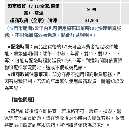
超商取貨
（7-11/全家/萊爾
$699
富）
-常溫
超商取貨（
全家
）-冷凍
$1,500
（
※
門市範圍5公里內也可使用棉花田鮮時GO(快速到貨服
務)
，
不限溫層滿$999免運
，點此
詳見說明。
）
●
配送時間：
商品出貨後約1-2天可至消費者指定收件地
址，遇繁盛期(例：端午、中秋、年節、雙11、雙12．．．
等)．可能有配送時程將延長3-7天不等。
到達時間將依實際
物流配送狀況而定，造成不便敬請見諒。
●
超商取貨注意事項：
部分商品不適用超商取貨服務，且
因有材積限制，若您的訂單無法使用超商取貨，將通知您改
為宅配
。
【售後問題】
●
商品到貨後請立即檢查，若規格不符、瑕疵、損毀、退
冰等其他品質問題，請在簽收後24小時內與聯繫客服，並請
將商品拍照寄到客服信箱，我們將會儘快為您處理。