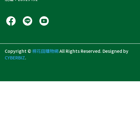
Copyright ©
棉花田購物網
All Rights Reserved.
Designed by
CYBERBIZ
.