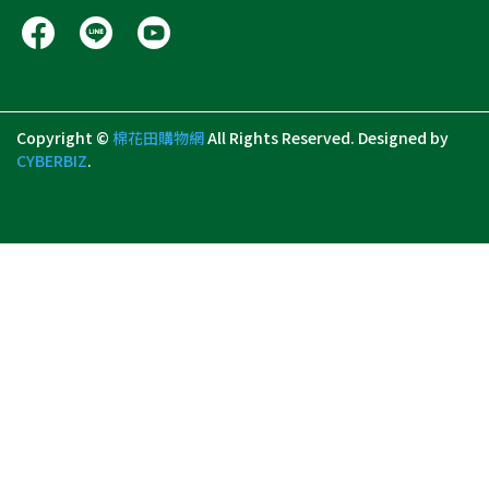
Copyright ©
棉花田購物網
All Rights Reserved.
Designed by
CYBERBIZ
.