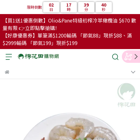
02
17
39
40
限時倒數
日
時
分
秒
【買1送1優惠倒數】Olio&Pane特級初榨冷萃橄欖油 $670 數
量有限 👉立即點擊搶購!
【好康優惠券】單筆滿$1200輸碼 「節氣88」現折$88、滿
$2999輸碼 「節氣199」現折$199