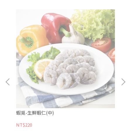
)-
蝦覓-生鮮蝦仁(中)
蝦
NT$220
NT