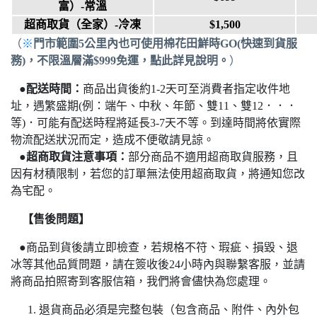
富）
-常溫
超商取貨（
全家
）-冷凍
$1,500
（
※
門市範圍5公里內也可使用棉花田鮮時GO(快速到貨服
務)
，
不限溫層滿$999免運
，點此
詳見說明。
）
●
配送時間：
商品出貨後約1-2天可至消費者指定收件地
址，遇繁盛期(例：端午、中秋、年節、雙11、雙12．．．
等)．可能有配送時程將延長3-7天不等。
到達時間將依實際
物流配送狀況而定，造成不便敬請見諒。
●
超商取貨注意事項：
部分商品不適用超商取貨服務，且
因有材積限制，若您的訂單無法使用超商取貨，將通知您改
為宅配
。
【售後問題】
●
商品到貨後請立即檢查，若規格不符、瑕疵、損毀、退
冰等其他品質問題，請在簽收後24小時內與聯繫客服，並請
將商品拍照寄到客服信箱，我們將會儘快為您處理。
退貨商品必須是完整包裝（包含商品、附件、內外包