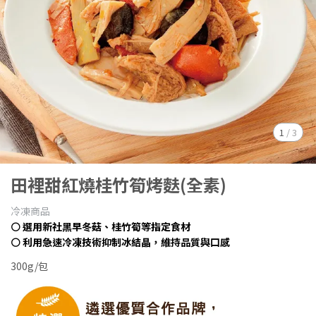
1
/
3
田裡甜紅燒桂竹筍烤麩(全素)
冷凍商品
⚪ 選用新社黑早冬菇、桂竹筍等指定食材
⚪ 利用急速冷凍技術抑制冰結晶，維持品質與口感
300g/包