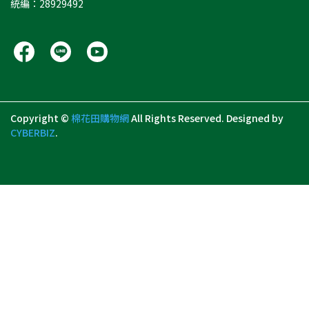
統編：28929492
Copyright ©
棉花田購物網
All Rights Reserved.
Designed by
CYBERBIZ
.