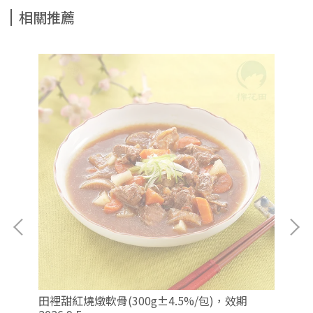
相關推薦
田裡甜紅燒燉軟骨(300g±4.5%/包)，效期
天