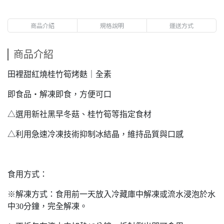
商品介紹
規格說明
運送方式
商品介紹
田裡甜紅燒桂竹筍烤麩｜全素
即食品・解凍即食，方便可口
△選用新社黑早冬菇、桂竹筍等指定食材
△利用急速冷凍技術抑制冰結晶，維持品質與口感
食用方式：
※解凍方式：食用前一天放入冷藏庫中解凍或流水浸泡於水
中30分鐘，完全解凍。