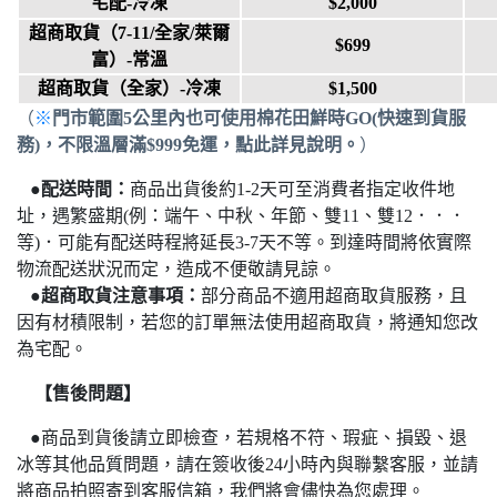
宅配-冷凍
$2,000
超商取貨
（7-11/全家/萊爾
$699
富）
-常溫
超商取貨（
全家
）-冷凍
$1,500
（
※
門市範圍5公里內也可使用棉花田鮮時GO(快速到貨服
務)
，
不限溫層滿$999免運
，點此
詳見說明。
）
●
配送時間：
商品出貨後約1-2天可至消費者指定收件地
址，遇繁盛期(例：端午、中秋、年節、雙11、雙12．．．
等)．可能有配送時程將延長3-7天不等。
到達時間將依實際
物流配送狀況而定，造成不便敬請見諒。
●
超商取貨注意事項：
部分商品不適用超商取貨服務，且
因有材積限制，若您的訂單無法使用超商取貨，將通知您改
為宅配
。
【售後問題】
●
商品到貨後請立即檢查，若規格不符、瑕疵、損毀、退
冰等其他品質問題，請在簽收後24小時內與聯繫客服，並請
將商品拍照寄到客服信箱，我們將會儘快為您處理。