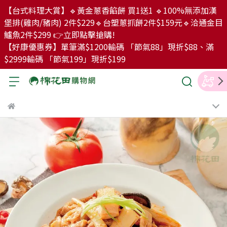
【台式料理大賞】🔹黃金蔥香餡餅 買1送1 🔹100%無添加漢
堡排(雞肉/豬肉) 2件$229🔹台塑蔥抓餅2件$159元🔹洽通金目
鱸魚2件$299 👉立即點擊搶購!
【好康優惠券】單筆滿$1200輸碼 「節氣88」現折$88、滿
$2999輸碼 「節氣199」現折$199