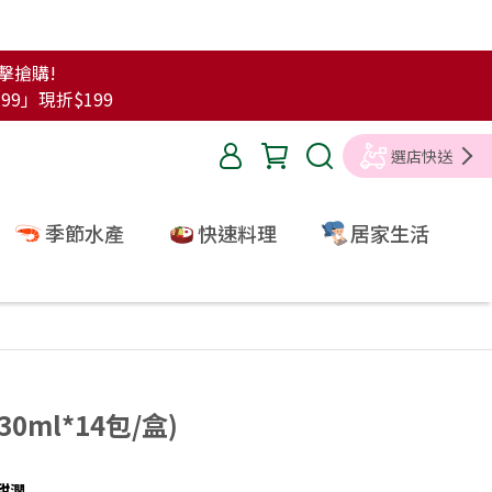
點擊搶購!
99」現折$199
選店快送
季節水產
快速料理
居家生活
ml*14包/盒)
甜潤