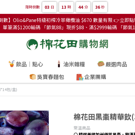
03
13
44
33
限時倒數
日
時
分
秒
數】Olio&Pane特級初榨冷萃橄欖油 $670 數量有限 👉立即
筆滿$1200輸碼 「節氣88」現折$88、滿$2999輸碼 「節氣1
飲品｜點心
油米雜糧
嚴選肉品
吳寶春麵包
企業團購
14包/盒)
棉花田黑棗精華飲(30
常溫商品
⚪ 精選美國加州優質黑棗，飽滿