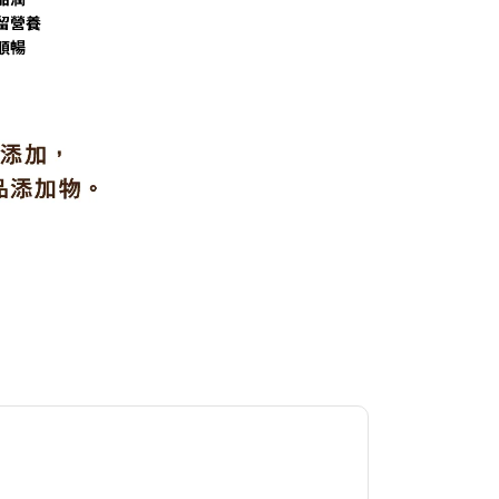
留營養
順暢