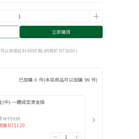
立即購買
 」可以折抵紅利
6000
點 (約等於
NT$600
)
已加購
0
件
(本區商品可以加購
99
件)
盒(中)-一體成型燙金版
價
NT$120
價購
NT$120