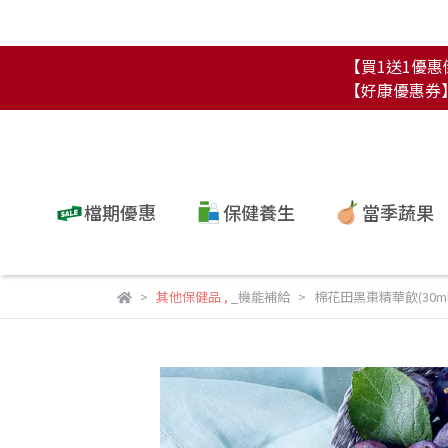
【買1送1優惠倒
【好康優惠券】單
檔期優惠
保健養生
當季蔬果
其他保健品
,
_機能補給
棉花田黑棗精華飲(30ml*