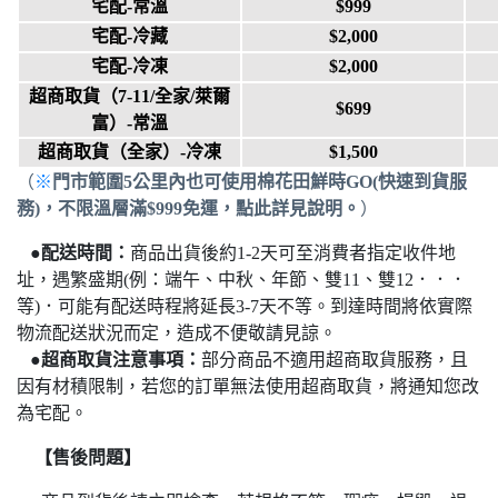
宅配-常溫
$999
宅配-冷藏
$2,000
宅配-冷凍
$2,000
超商取貨
（7-11/全家/萊爾
$699
富）
-常溫
超商取貨（
全家
）-冷凍
$1,500
（
※
門市範圍5公里內也可使用棉花田鮮時GO(快速到貨服
務)
，
不限溫層滿$999免運
，點此
詳見說明。
）
●
配送時間：
商品出貨後約1-2天可至消費者指定收件地
址，遇繁盛期(例：端午、中秋、年節、雙11、雙12．．．
等)．可能有配送時程將延長3-7天不等。
到達時間將依實際
物流配送狀況而定，造成不便敬請見諒。
●
超商取貨注意事項：
部分商品不適用超商取貨服務，且
因有材積限制，若您的訂單無法使用超商取貨，將通知您改
為宅配
。
【售後問題】