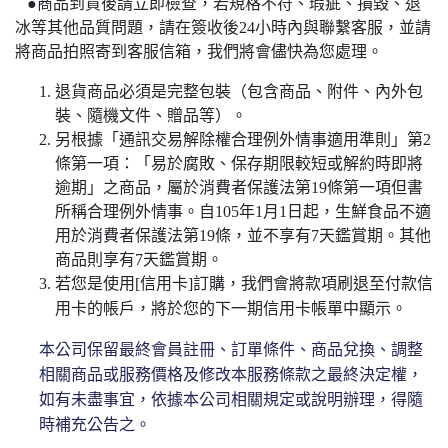
●
商品到貨後請立即檢查，若規格不符、瑕疵、損毀、退
冰等其他品質問題，請在簽收後24小時內與聯繫客服，並請
將商品拍照寄到客服信箱，我們將會儘快為您處理。
退貨商品必須是完整包裝（包含商品、附件、內外包
裝、隨機文件、贈品等）。
另根據「通訊交易解除權合理例外情事適用準則」第2
條第一項：「易於腐敗、保存期限較短或解約時即將
逾期」之商品，屬於消費者保護法第19條第一項但書
所稱合理例外情事。自105年1月1日起，生鮮食品不適
用於消費者保護法第19條，並不享有7天鑑賞期。其他
商品則享有7天鑑賞期。
若您是使用[信用卡]訂購，我們會將款項刷退至付款信
用卡的帳戶，將於您的下一期信用卡帳單中顯示。
本公司保留最終會員註冊、訂單條件、商品兌換、調整
相關商品或服務價格及修改本服務條款之最終決定權，
如有未盡事宜，依據本公司相關規定或說明辦理，得隨
時補充公告之。