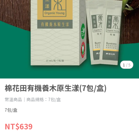
1
/
5
棉花田有機養木原生漾(7包/盒)
常溫商品｜商品規格：7包/盒
7包/盒
NT$639