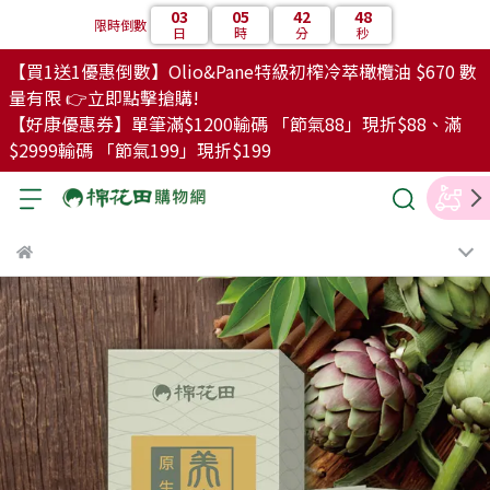
03
05
42
46
限時倒數
日
時
分
秒
【買1送1優惠倒數】Olio&Pane特級初榨冷萃橄欖油 $670 數
量有限 👉立即點擊搶購!
【好康優惠券】單筆滿$1200輸碼 「節氣88」現折$88、滿
$2999輸碼 「節氣199」現折$199