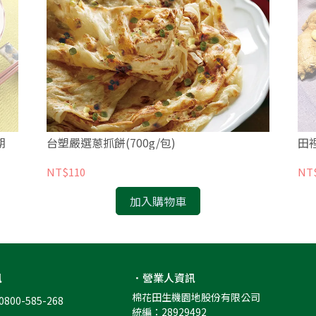
期
台塑嚴選蔥抓餅(700g/包)
田裡
NT$110
NT
加入購物車
訊
．營業人資訊
棉花田生機園地股份有限公司
00-585-268
統編：28929492