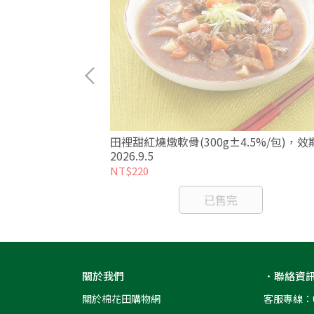
5%/包)
田裡甜紅燒燉軟骨(300g±4.5%/包)，效
2026.9.5
NT$220
已售完
關於我們
．聯絡資
關於棉花田購物網
客服專線：08