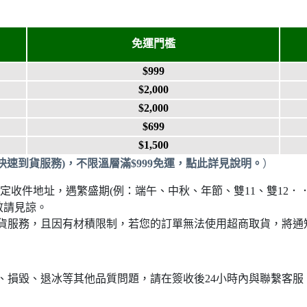
免運門檻
$999
$2,000
$2,000
$699
$1,500
快速到貨服務)
，
不限溫層滿$999免運
，點此
詳見說明。
）
指定收件地址，遇繁盛期(例：端午、中秋、年節、雙11、雙12．
敬請見諒。
貨服務，且因有材積限制，若您的訂單無法使用超商取貨，將通
、損毀、退冰等其他品質問題，請在簽收後24小時內與聯繫客服