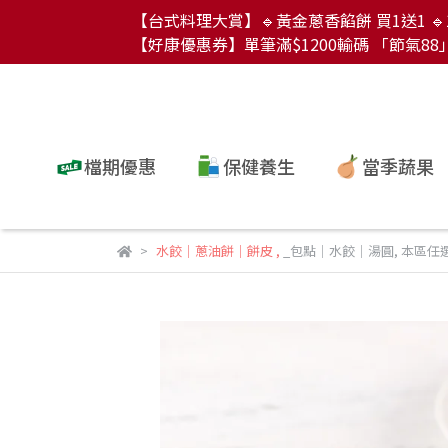
【台式料理大賞】🔹黃金蔥香餡餅 買1送1 🔹1
【好康優惠券】單筆滿$1200輸碼 「節氣88」現
檔期優惠
保健養生
當季蔬果
水餃｜蔥油餅｜餅皮
,
_包點│水餃│湯圓
,
本區任