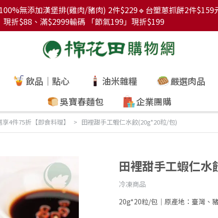
00%無添加漢堡排(雞肉/豬肉) 2件$229🔹台塑蔥抓餅2件$15
折$88、滿$2999輸碼 「節氣199」現折$199
飲品｜點心
油米雜糧
嚴選肉品
吳寶春麵包
企業團購
選享4件75折【即食料理】
田裡甜手工蝦仁水餃(20g*20粒/包)
田裡甜手工蝦仁水餃(
冷凍商品
20g*20粒/包｜原產地：臺灣