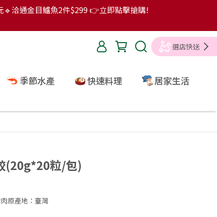
9元🔹洽通金目鱸魚2件$299 👉立即點擊搶購!
選店快送
季節水產
快速料理
居家生活
20g*20粒/包)
、豬肉原產地：臺灣