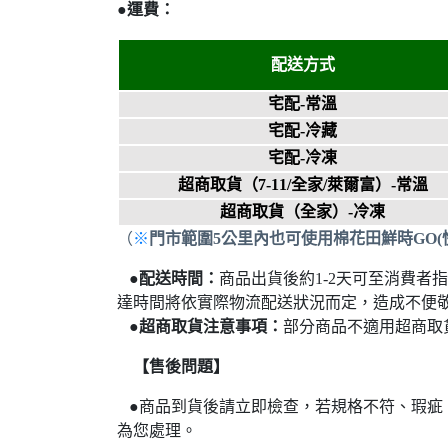
●
運費：
配送方式
宅配-常溫
宅配-冷藏
宅配-冷凍
超商取貨
（7-11/全家/萊爾富）
-常溫
超商取貨（
全家
）-冷凍
（
※
門市範圍5公里內也可使用棉花田鮮時GO(
●
配送時間：
商品出貨後約1-2天可至消費者
達時間將依實際物流配送狀況而定，造成不便
●
超商取貨注意事項：
部分商品不適用超商取
【售後問題】
●
商品到貨後請立即檢查，若規格不符、瑕疵
為您處理。