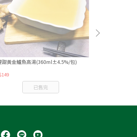
甜黃金鱸魚高湯(360ml±4.5%/包)
田裡甜古早味排骨
$149
NT$255
已售完