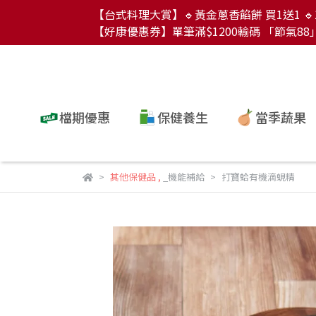
【台式料理大賞】🔹黃金蔥香餡餅 買1送1 🔹1
【好康優惠券】單筆滿$1200輸碼 「節氣88」現
檔期優惠
保健養生
當季蔬果
其他保健品
,
_機能補給
打寶蛤有機滴蜆精