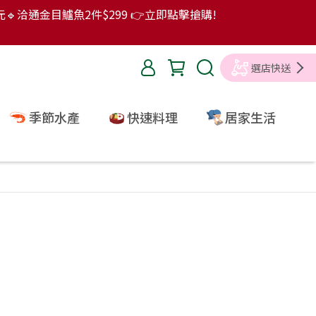
9元🔹洽通金目鱸魚2件$299 👉立即點擊搶購!
選店快送
季節水產
快速料理
居家生活