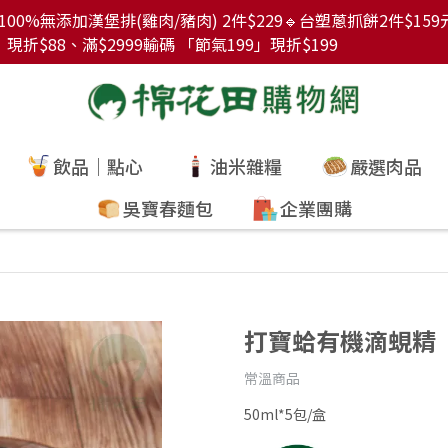
00%無添加漢堡排(雞肉/豬肉) 2件$229🔹台塑蔥抓餅2件$15
折$88、滿$2999輸碼 「節氣199」現折$199
飲品｜點心
油米雜糧
嚴選肉品
吳寶春麵包
企業團購
打寶蛤有機滴蜆精
常溫商品
50ml*5包/盒