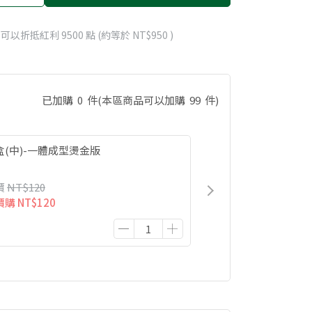
 」可以折抵紅利
9500
點 (約等於
NT$950
)
已加購
0
件
(本區商品可以加購
99
件)
盒(中)-一體成型燙金版
價
NT$120
價購
NT$120