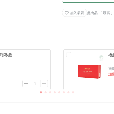
加入最愛
此商品 「 最高
附隔板)
禮
售
加